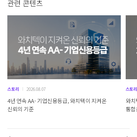
관련 콘텐츠
스토리
2026.08.07
스토
4년 연속 AA- 기업신용등급, 와치텍이 지켜온
와치텍
신뢰의 기준
통합