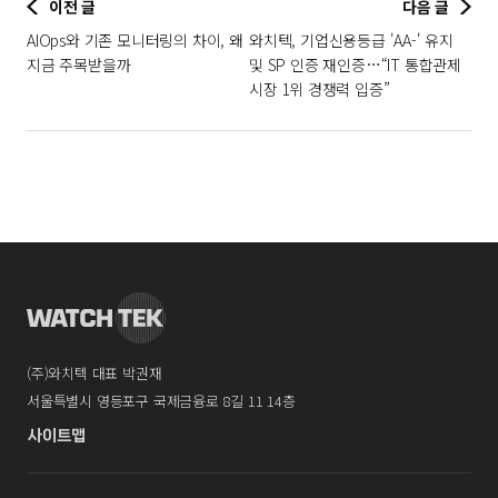
이전 글
다음 글
AIOps와 기존 모니터링의 차이, 왜
와치텍, 기업신용등급 'AA-' 유지
지금 주목받을까
및 SP 인증 재인증…“IT 통합관제
시장 1위 경쟁력 입증”
(주)와치텍 대표 박권재
서울특별시 영등포구 국제금융로 8길 11 14층
사이트맵