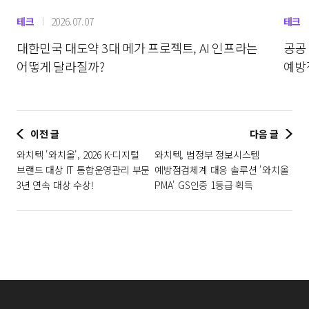
테크
2026.07.07
테크
대한민국 대도약 3대 메가 프로젝트, AI 인프라는
공공
어떻게 달라질까?
예방
이전 글
다음 글
와치텍 '와치올', 2026 K-디지털
와치텍, 범정부 정보시스템
브랜드 대상 IT 통합운영관리 부문
예방점검체계 대응 솔루션 '와치올
3년 연속 대상 수상!
PMA' GS인증 1등급 획득