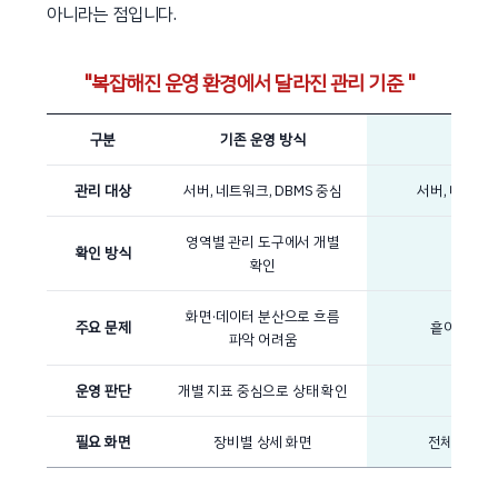
아니라는 점입니다.
복잡해진 운영 환경에서 달라진 관리 기준
구분
기존 운영 방식
관리 대상
서버, 네트워크, DBMS 중심
서버, 네트워크
영역별 관리 도구에서 개별
확인 방식
여러
확인
화면·데이터 분산으로 흐름
주요 문제
흩어진 데이
파악 어려움
운영 판단
개별 지표 중심으로 상태 확인
서버, 
필요 화면
장비별 상세 화면
전체 현황을